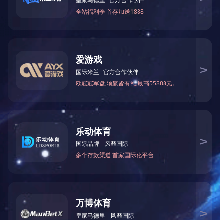
聚力、群策群力，主动识变应变求变，共同破解发展难题，保障公
司稳健前行。
会议要求，各党支部要以高度的政治责任感和使命感精心组织
学习，统筹抓好公司“十四五”圆满收官与“十五五”规划开局筑
基各项工作，坚定不移推动公司高质量发展。