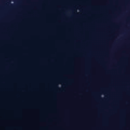
北京市水务局
水利部河湖
各区水务局
雄安新区公共
中信集团
北投集
永定河流域投资公司
公联公