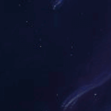
工程勘察设计