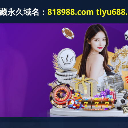
业务板块
党的建设
信息公开
北京水务咨询有限公司
Beijing Water Consulting Co., Ltd