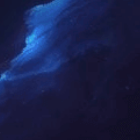
工程咨
技术咨询
工程建设项目