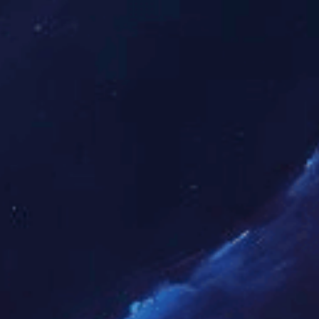
水务评估
投资评估