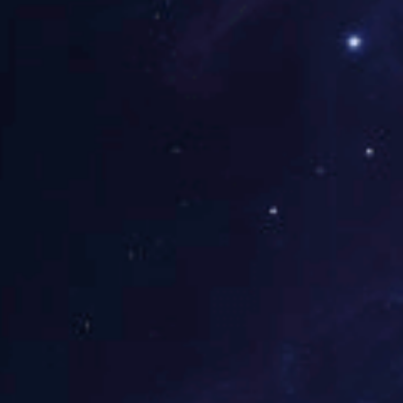
水影响评价
政府采购招标代理