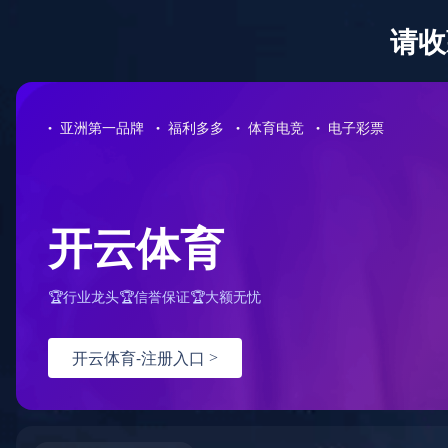
FH(中国)
集团概况
新闻资讯
集团简介
集团动态
项目动态
重要精神
经营信息公开
社会招聘
领导团队
所出资企业动态
专题专栏
优培计划
组织结构
两园一河
党建信息
企业荣誉
水利要闻
纪检监察
所出资企业
检举举报渠道
联系我们
所出资企业